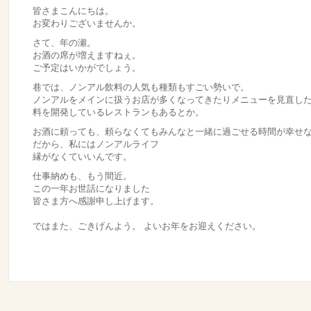
皆さまこんにちは。
お変わりございませんか。
さて、年の瀬。
お酒の席が増えますねぇ。
ご予定はいかがでしょう。
巷では、ノンアル飲料の人気も種類もすごい勢いで。
ノンアルをメインに扱うお店が多くなってきたりメニューを見直し
料を開発しているレストランもあるとか。
お酒に頼っても、頼らなくてもみんなと一緒に過ごせる時間が幸せ
だから、私にはノンアルライフ
縁がなくていいんです。
仕事納めも、もう間近。
この一年お世話になりました
皆さま方へ感謝申し上げます。
ではまた、ごきげんよう。 よいお年をお迎えください。